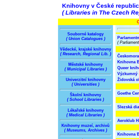
Knihovny v České republi
( Libraries in The Czech Re
O
Souborné katalogy
Parlamentn
( Union Catalogues )
( Parliamen
Vědecké, krajské knihovny
( Research, Regional Lib. )
Českomorav
Knihovna B
Městské knihovny
Queer kni
( Municipal Libraries )
Výzkumný ú
Židovská o
Univerzitní knihovny
( Universities )
Goethe Ce
Školní knihovny
( School Libraries )
Slezská di
Lékařské knihovny
( Medical Libraries )
Aeroklub H
Knihovny muzeí, archivů
( Museums, Archives )
Knihovna B