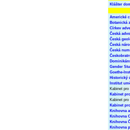
Klášter do
Americké 
Botanická 
Církev adv
Česká advo
Česká geol
Česká náro
Česká numi
Českobratr
Dominikán
Gender Stu
Goethe-Inst
Historický
Institut um
Kabinet pro 
Kabinet pro
Kabinet pro
Kabinet pr
Knihovna a
Knihovna 
Knihovna Č
Knihovna p