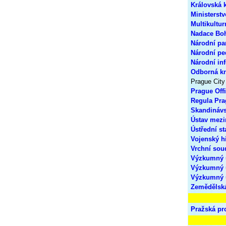
Královská 
Ministerst
Multikultur
Nadace Boh
Národní pa
Národní pe
Národní in
Odborná kn
Prague City
Prague Offi
Regula Pra
Skandinávs
Ústav mezi
Ústřední st
Vojenský hi
Vrchní sou
Výzkumný ú
Výzkumný ú
Výzkumný ú
Zemědělská
Pražská pr