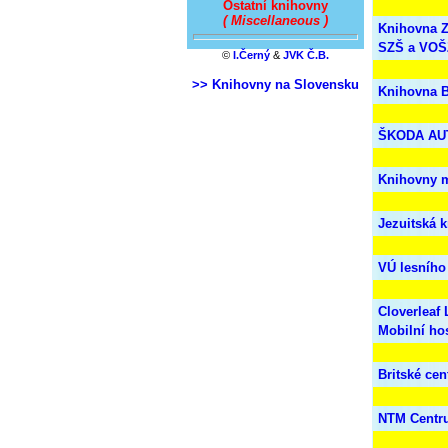
Ostatní knihovny
( Miscellaneous )
Knihovna 
SZŠ a VOŠ
©
I.Černý
&
JVK Č.B.
>> Knihovny na Slovensku
Knihovna B
ŠKODA AUT
Knihovny 
Jezuitská 
VÚ lesního
Cloverleaf 
Mobilní ho
Britské cen
NTM Centru