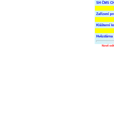
SH ČMS C
Zařízení pr
Klášterní 
Hvězdárna
Nové od