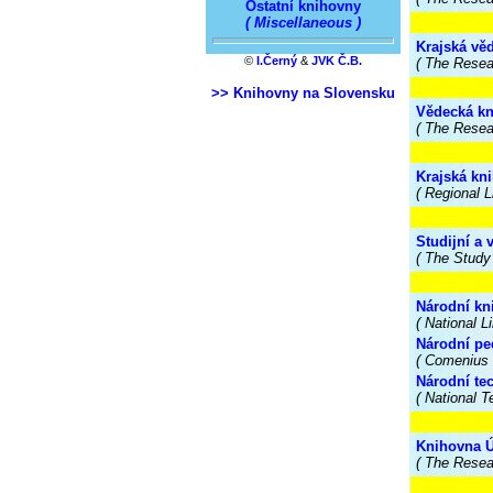
Ostatní knihovny
( Miscellaneous )
Krajská vě
©
I.Černý
&
JVK Č.B.
( The Resear
>> Knihovny na Slovensku
Vědecká kn
( The Resea
Krajská kn
( Regional L
Studijní a
( The Study
Národní kn
( National L
Národní p
( Comenius N
Národní te
( National T
Knihovna Ú
( The Resea