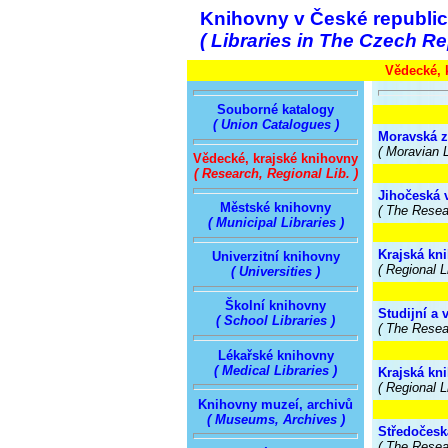
Knihovny v České republi
( Libraries in The Czech Re
Vědecké, 
Souborné katalogy
( Union Catalogues )
Moravská z
( Moravian L
Vědecké, krajské knihovny
( Research, Regional Lib. )
Jihočeská 
Městské knihovny
( The Resea
( Municipal Libraries )
Krajská kn
Univerzitní knihovny
( Regional L
( Universities )
Školní knihovny
Studijní a
( School Libraries )
( The Resea
Lékařské knihovny
( Medical Libraries )
Krajská kn
( Regional L
Knihovny muzeí, archivů
( Museums, Archives )
Středočesk
( The Resear